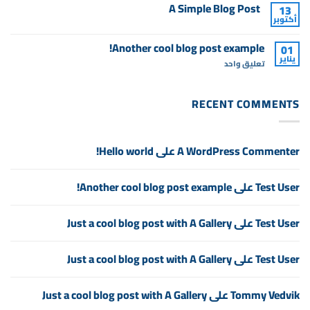
تعليقات
A Simple Blog Post
13
على
أكتوبر
Just
لا
another
توجد
post
تعليقات
Another cool blog post example!
with
01
على
A
يناير
A
على
تعليق واحد
Gallery
Simple
Another
Blog
cool
Post
blog
post
RECENT COMMENTS
example!
A WordPress Commenter
على
Hello world!
Test User
على
Another cool blog post example!
Test User
على
Just a cool blog post with A Gallery
Test User
على
Just a cool blog post with A Gallery
Tommy Vedvik
على
Just a cool blog post with A Gallery