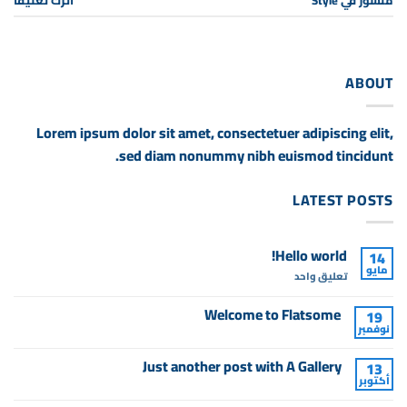
ABOUT
Lorem ipsum dolor sit amet, consectetuer adipiscing elit,
sed diam nonummy nibh euismod tincidunt.
LATEST POSTS
Hello world!
14
مايو
على
تعليق واحد
Hello
world!
Welcome to Flatsome
19
نوفمبر
لا
توجد
تعليقات
Just another post with A Gallery
13
على
أكتوبر
Welcome
لا
to
توجد
Flatsome