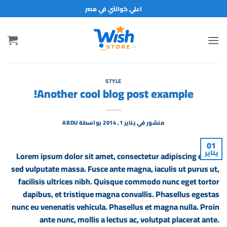
خطي
اعلي كوالتي في مصر
لمحتوى
STYLE
Another cool blog post example!
منشور في
يناير 1, 2014
بواسطة
ABDU
01
يناير
Lorem ipsum dolor sit amet, consectetur adipiscing elit. In
sed vulputate massa. Fusce ante magna, iaculis ut purus ut,
facilisis ultrices nibh. Quisque commodo nunc eget tortor
dapibus, et tristique magna convallis. Phasellus egestas
nunc eu venenatis vehicula. Phasellus et magna nulla. Proin
ante nunc, mollis a lectus ac, volutpat placerat ante.