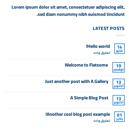
Lorem ipsum dolor sit amet, consectetuer adipiscing elit,
sed diam nonummy nibh euismod tincidunt.
LATEST POSTS
Hello world!
14
مايو
على
تعليق واحد
Hello
world!
Welcome to Flatsome
19
نوفمبر
لا
توجد
تعليقات
Just another post with A Gallery
13
على
أكتوبر
Welcome
لا
to
توجد
Flatsome
تعليقات
A Simple Blog Post
13
على
أكتوبر
Just
لا
another
توجد
post
تعليقات
Another cool blog post example!
with
01
على
A
يناير
A
على
تعليق واحد
Gallery
Simple
Another
Blog
cool