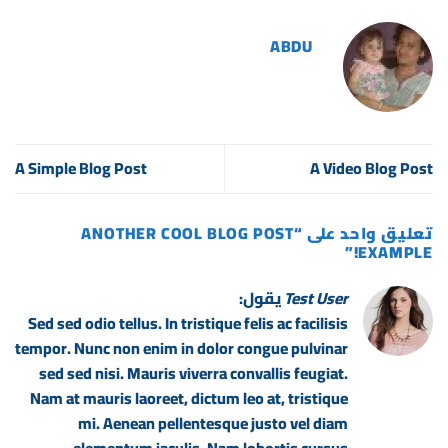
ABDU
A Simple Blog Post
A Video Blog Post
تعليق واحد على “
ANOTHER COOL BLOG POST
”
EXAMPLE!
Test User
يقول:
Sed sed odio tellus. In tristique felis ac facilisis
tempor. Nunc non enim in dolor congue pulvinar
sed sed nisi. Mauris viverra convallis feugiat.
Nam at mauris laoreet, dictum leo at, tristique
mi. Aenean pellentesque justo vel diam
elementum iaculis. Nam lobortis cursus