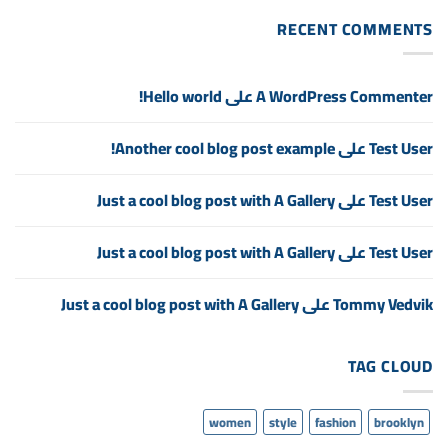
Post
blog
post
RECENT COMMENTS
example!
A WordPress Commenter
على
Hello world!
Test User
على
Another cool blog post example!
Test User
على
Just a cool blog post with A Gallery
Test User
على
Just a cool blog post with A Gallery
Tommy Vedvik
على
Just a cool blog post with A Gallery
TAG CLOUD
women
style
fashion
brooklyn