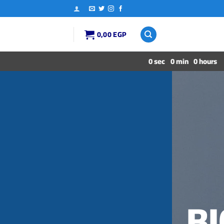
0,00
EGP
0
sec
0
min
0
hours
B