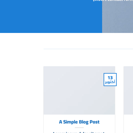
13
01
أكتوبر
يناير
l blog post
A Simple Blog Post
ple!