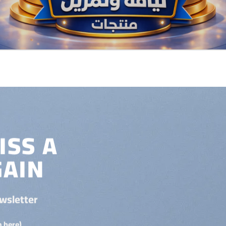
ISS A
GAIN
wsletter
(insert contact form here)