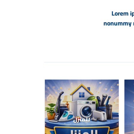
Lorem ip
nonummy ni
للمنزل