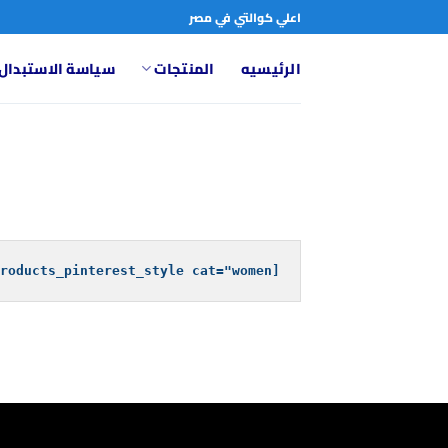
خطي
اعلي كوالتي في مصر
لمحتوى
الرئيسيه
المنتجات
سياسة الاستبدال 
[products_pinterest_style cat="women"]
