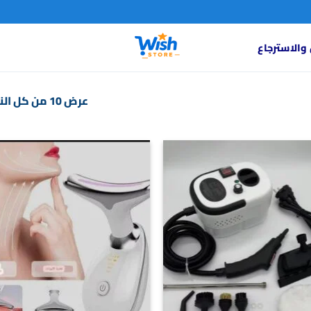
والاسترجاع
عرض ⁦10⁩ من كل النتائج
o
Add to
st
wishlist