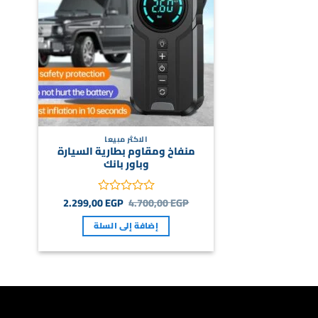
الاكثر مبيعا
منفاخ ومقاوم بطارية السيارة
وباور بانك
السعر
السعر
2.299,00
EGP
4.700,00
EGP
تم
الأصلي
الحالي
التقييم
هو:
هو:
إضافة إلى السلة
0
2.299,00 EGP.
4.700,00 EGP.
من
5