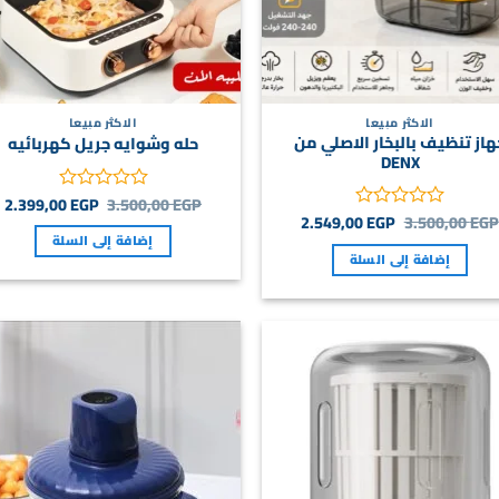
الاكثر مبيعا
الاكثر مبيعا
هاز تنظيف بالبخار الاصلي من
حله وشوايه جريل كهربائيه
DENX
السعر
ا
2.399,00
EGP
3.500,00
EGP
تم
الأصلي
ا
السعر
السعر
2.549,00
EGP
3.500,00
EGP
التقييم
تم
هو:
ه
الأصلي
الحالي
إضافة إلى السلة
0
التقييم
P.
3.500,00 EGP.
هو:
هو:
إضافة إلى السلة
من
0
2.549,00 EGP.
3.500,00 EGP.
5
من
5
o
Add to
st
wishlist