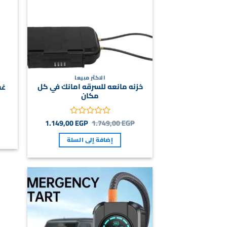
الاكثر مبيعا
خزنه مانعه للسرقه امانك في كل
غس
مكان
السعر
السعر
1.149,00
EGP
1.749,00
EGP
تم
الأصلي
الحالي
التقييم
هو:
هو:
إضافة إلى السلة
0
1.149,00 EGP.
1.749,00 EGP.
من
5
Add to
wishlist