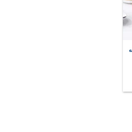
ه
سعر
حالي
:
500,00 E