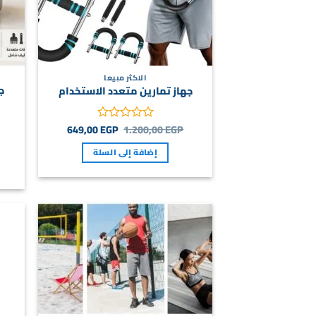
الاكثر مبيعا
ج
جهاز تمارين متعدد الاستخدام
السعر
السعر
649,00
EGP
1.200,00
EGP
تم
الأصلي
الحالي
التقييم
هو:
هو:
إضافة إلى السلة
0
649,00 EGP.
1.200,00 EGP.
من
5
Add to
wishlist