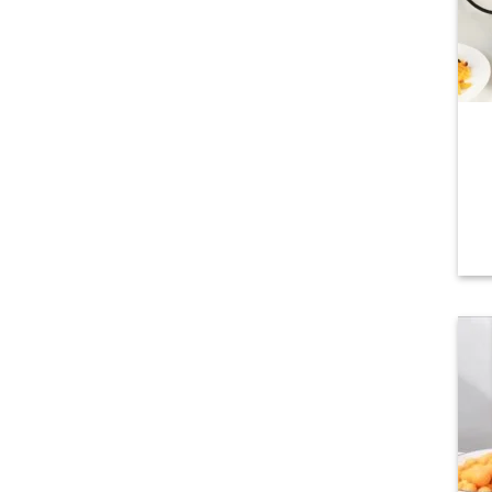
لسعر
لحالي
و:
2.399,00 EG
Add t
wishli